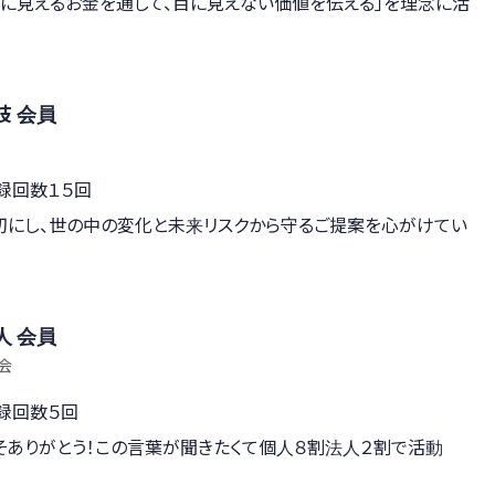
に見えるお金を通して、目に見えない価値を伝える」を理念に活
枝 会員
録回数１５回
切にし、世の中の変化と未来リスクから守るご提案を心がけてい
人 会員
会
登録回数５回
そありがとう！この言葉が聞きたくて個人８割法人２割で活動