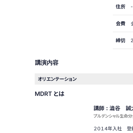
住所
-
会費
締切
講演内容
オリエンテーション
MDRT とは
講師：澁谷 誠
プルデンシャル生命分
２０１４年入社 登